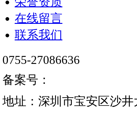
荣誉资质
在线留言
联系我们
0755-27086636
备案号：
地址：深圳市宝安区沙井大