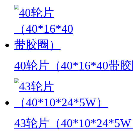
40轮片（40*16*40带
43轮片（40*10*24*5