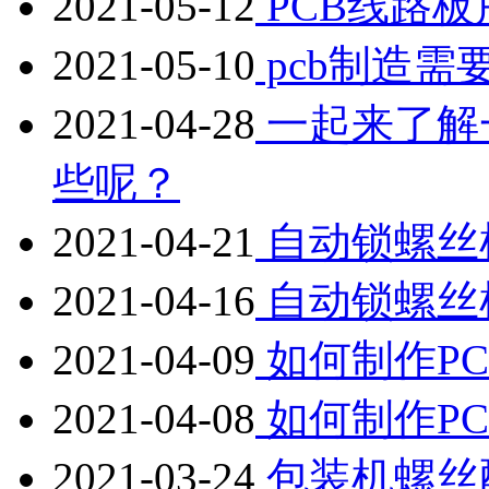
2021-05-12
PCB线路
2021-05-10
pcb制造需
2021-04-28
一起来了解
些呢？
2021-04-21
自动锁螺丝
2021-04-16
自动锁螺丝
2021-04-09
如何制作P
2021-04-08
如何制作P
2021-03-24
包装机螺丝