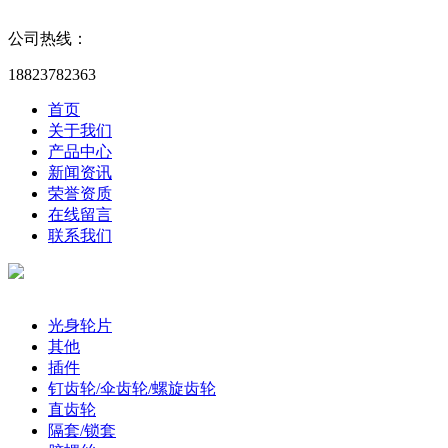
公司热线：
18823782363
首页
关于我们
产品中心
新闻资讯
荣誉资质
在线留言
联系我们
产品分类
光身轮片
其他
插件
钉齿轮/伞齿轮/螺旋齿轮
直齿轮
隔套/锁套