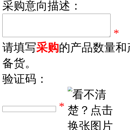
采购意向描述：
*
请填写
采购
的产品数量和
备货。
验证码：
*