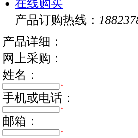
在线购买
产品订购热线：
188237
产品详细：
网上采购：
姓名：
*
手机或电话：
*
邮箱：
*