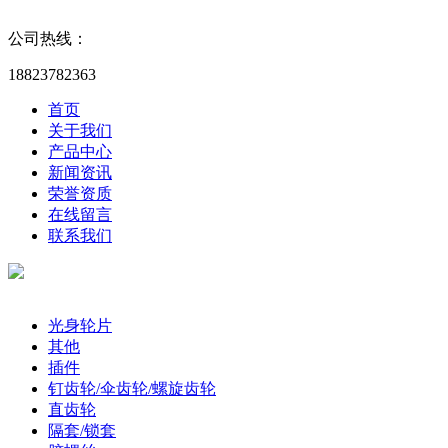
公司热线：
18823782363
首页
关于我们
产品中心
新闻资讯
荣誉资质
在线留言
联系我们
产品分类
光身轮片
其他
插件
钉齿轮/伞齿轮/螺旋齿轮
直齿轮
隔套/锁套