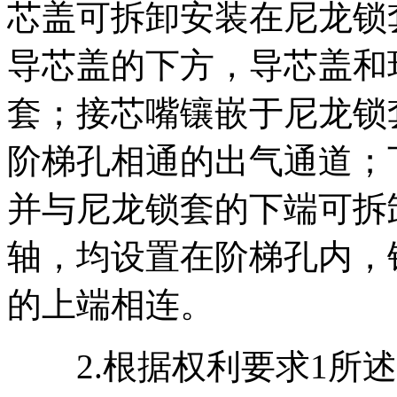
芯盖可拆卸安装在尼龙锁
导芯盖的下方，导芯盖和
套；接芯嘴镶嵌于尼龙锁
阶梯孔相通的出气通道；
并与尼龙锁套的下端可拆
轴，均设置在阶梯孔内，
的上端相连。
2.根据权利要求1所述