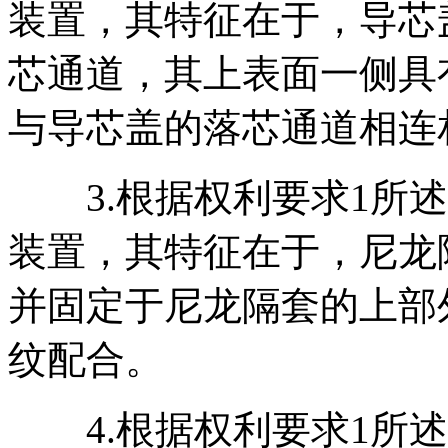
装置，其特征在于，导芯
芯通道，其上表面一侧具
与导芯盖的落芯通道相连
3.根据权利要求1所述
装置，其特征在于，尼龙
并固定于尼龙隔套的上部
纹配合。
4.根据权利要求1所述