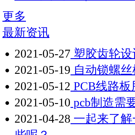
更多
最新资讯
2021-05-27
塑胶齿轮设
2021-05-19
自动锁螺丝
2021-05-12
PCB线路
2021-05-10
pcb制造需
2021-04-28
一起来了解
些呢？