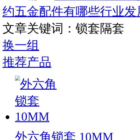
约五金配件有哪些行业发
文章关键词：锁套隔套
换一组
推荐产品
外六角锁套 10MM