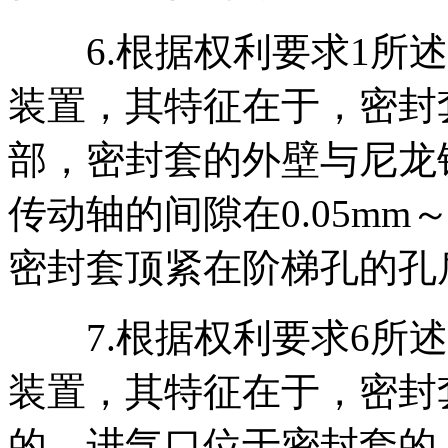
6.根据权利要求1所述
装置，其特征在于，密封
部，密封套的外壁与尼龙
传动轴的间隙在0.05mm
密封套顶紧在阶梯孔的孔
7.根据权利要求6所述
装置，其特征在于，密封
的，进气口位于密封套的