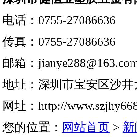
电话：
0755-27086636
传真：
0755-27086636
邮箱：
jianye288@163.co
地址：
深圳市宝安区沙井大
网址：
http://www.szjhy66
您的位置：
网站首页
>
新